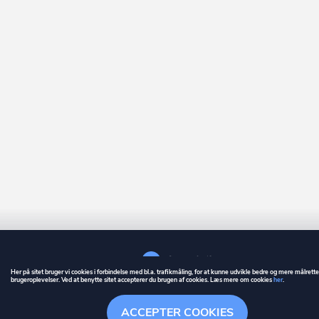
Her på sitet bruger vi cookies i forbindelse med bl.a. trafikmåling, for at kunne udvikle bedre og mere målrett
brugeroplevelser. Ved at benytte sitet accepterer du brugen af cookies. Læs mere om cookies
her
.
GUIDE
BETINGELSER
ACCEPTER COOKIES
ownr
er et registreret varemærke tilhørende ownr ApS – CVR nr.: 36 40 88 