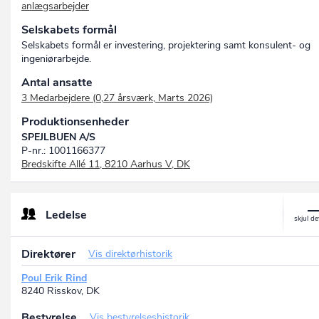
anlægsarbejder
Selskabets formål
Selskabets formål er investering, projektering samt konsulent- og
ingeniørarbejde.
Antal ansatte
3 Medarbejdere (0,27 årsværk, Marts 2026)
Produktionsenheder
SPEJLBUEN A/S
P-nr.: 1001166377
Bredskifte Allé 11, 8210 Aarhus V, DK
Ledelse
Direktører
Vis direktørhistorik
Poul Erik Rind
8240 Risskov, DK
Bestyrelse
Vis bestyrelseshistorik