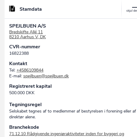
Stamdata
SPEJLBUEN A/S
Bredskifte Allé 11
8210 Aarhus V, DK
CVR-nummer
16822388
Kontakt
Tel:
+4586109844
E-mail:
spejlbuen@spejlbuen.dk
Registreret kapital
500.000 DKK
Tegningsregel
Selskabet tegnes af to medlemmer af bestyrelsen i forening eller af
direktør alene.
Branchekode
71.12.10 Rådgivende ingeniøraktiviteter inden for byggeri og