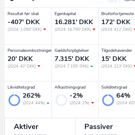
Resultat før skat
Egenkapital
Bruttofortjeneste
-407' DKK
16.281' DKK
172' DKK
(2024: 1.090' DKK)
(2024: 16.795' DKK)
(2024: 412' DKK)
Personaleomkostninger
Gældsforpligtelser
Tilgodehavender
20' DKK
7.315' DKK
15' DKK
(2024: 42' DKK)
(2024: 7.195' DKK)
(2024: 213' DKK)
Likviditetsgrad
Afkastningsgrad
Soliditetsgrad
262%
-2%
64%
(2024: 44%)
(2024: 2%)
(2024: 65
Aktiver
Passiver