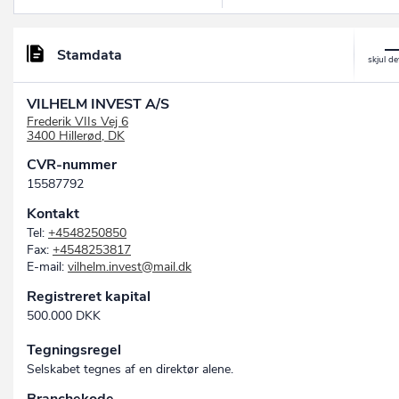
Stamdata
VILHELM INVEST A/S
Frederik VIIs Vej 6
3400 Hillerød, DK
CVR-nummer
15587792
Kontakt
Tel:
+4548250850
Fax:
+4548253817
E-mail:
vilhelm.invest@mail.dk
Registreret kapital
500.000 DKK
Tegningsregel
Selskabet tegnes af en direktør alene.