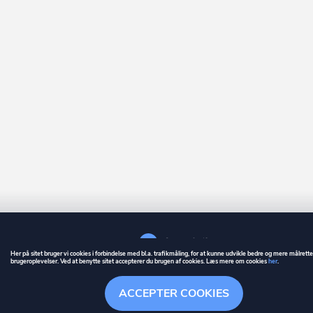
Her på sitet bruger vi cookies i forbindelse med bl.a. trafikmåling, for at kunne udvikle bedre og mere målrett
brugeroplevelser. Ved at benytte sitet accepterer du brugen af cookies. Læs mere om cookies
her
.
GUIDE
BETINGELSER
ACCEPTER COOKIES
ownr
er et registreret varemærke tilhørende ownr ApS – CVR nr.: 36 40 88 
Stationsparken 26. 2., 2600 Glostrup, info@ownr.dk
Overblik
Søgehistorik
Menu
Følg