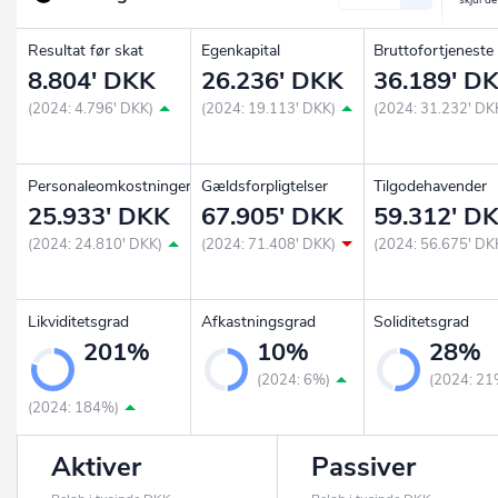
Resultat før skat
Egenkapital
Bruttofortjeneste
8.804' DKK
26.236' DKK
36.189' D
(2024: 4.796' DKK)
(2024: 19.113' DKK)
(2024: 31.232' DK
Personaleomkostninger
Gældsforpligtelser
Tilgodehavender
25.933' DKK
67.905' DKK
59.312' D
(2024: 24.810' DKK)
(2024: 71.408' DKK)
(2024: 56.675' DK
Likviditetsgrad
Afkastningsgrad
Soliditetsgrad
201%
10%
28%
(2024: 6%)
(2024: 21
(2024: 184%)
Aktiver
Passiver