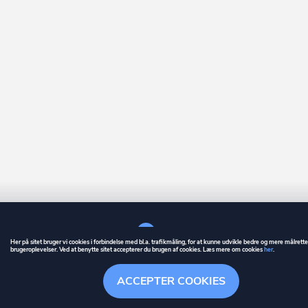
Her på sitet bruger vi cookies i forbindelse med bl.a. trafikmåling, for at kunne udvikle bedre og mere målrett
brugeroplevelser. Ved at benytte sitet accepterer du brugen af cookies. Læs mere om cookies
her
.
GUIDE
BETINGELSER
ACCEPTER COOKIES
ownr
er et registreret varemærke tilhørende ownr ApS – CVR nr.: 36 40 88 
Stationsparken 26. 2., 2600 Glostrup, info@ownr.dk
Overblik
Søgehistorik
Menu
Følg