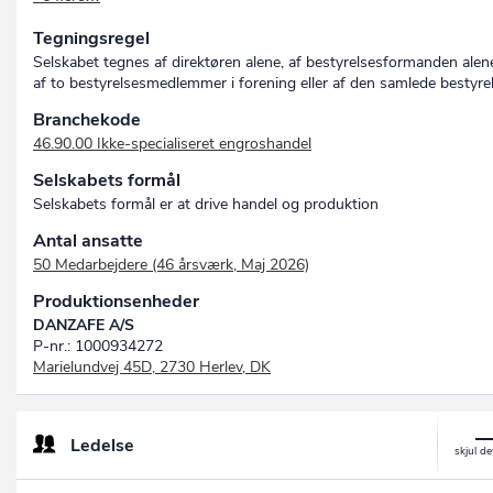
DAN SAFE A/S
Tegningsregel
DAN ZAFE A/S
DAN-SAFE A/S
Selskabet tegnes af direktøren alene, af bestyrelsesformanden alen
DAN-ZAFE A/S
af to bestyrelsesmedlemmer i forening eller af den samlede bestyre
DANSAFE A/S
Branchekode
46.90.00 Ikke-specialiseret engroshandel
Selskabets formål
Selskabets formål er at drive handel og produktion
Antal ansatte
50 Medarbejdere (46 årsværk, Maj 2026)
Produktionsenheder
DANZAFE A/S
P-nr.: 1000934272
Marielundvej 45D, 2730 Herlev, DK
Ledelse