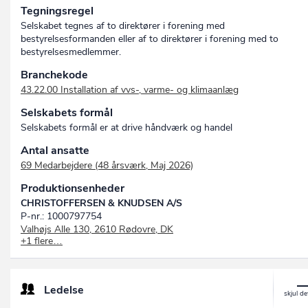
Tegningsregel
Selskabet tegnes af to direktører i forening med
bestyrelsesformanden eller af to direktører i forening med to
bestyrelsesmedlemmer.
Branchekode
43.22.00 Installation af vvs-, varme- og klimaanlæg
Selskabets formål
Selskabets formål er at drive håndværk og handel
Antal ansatte
69 Medarbejdere (48 årsværk, Maj 2026)
Produktionsenheder
CHRISTOFFERSEN & KNUDSEN A/S
P-nr.: 1000797754
Valhøjs Alle 130, 2610 Rødovre, DK
+1 flere…
CHRISTOFFERSEN & KNUDSEN A/S
P-nr.: 1015936831
Nyholms Alle 22, 2610 Rødovre, DK
Ledelse