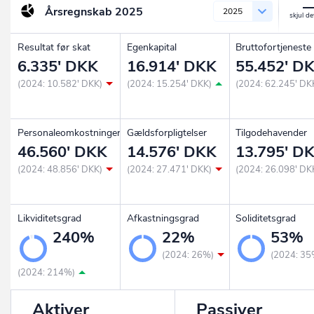
Årsregnskab
2025
2025
Resultat før skat
Egenkapital
Bruttofortjeneste
6.335' DKK
16.914' DKK
55.452' D
(2024: 10.582' DKK)
(2024: 15.254' DKK)
(2024: 62.245' DK
Personaleomkostninger
Gældsforpligtelser
Tilgodehavender
46.560' DKK
14.576' DKK
13.795' D
(2024: 48.856' DKK)
(2024: 27.471' DKK)
(2024: 26.098' DK
Likviditetsgrad
Afkastningsgrad
Soliditetsgrad
240%
22%
53%
(2024: 26%)
(2024: 35
(2024: 214%)
Aktiver
Passiver