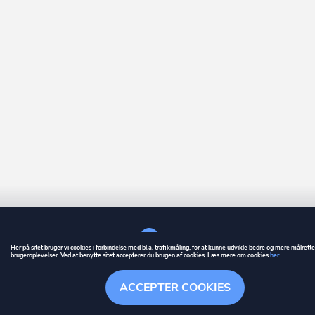
Her på sitet bruger vi cookies i forbindelse med bl.a. trafikmåling, for at kunne udvikle bedre og mere målrett
brugeroplevelser. Ved at benytte sitet accepterer du brugen af cookies. Læs mere om cookies
her
.
GUIDE
BETINGELSER
ACCEPTER COOKIES
ownr
er et registreret varemærke tilhørende ownr ApS – CVR nr.: 36 40 88 
Stationsparken 26. 2., 2600 Glostrup, info@ownr.dk
Overblik
Søgehistorik
Menu
Følg