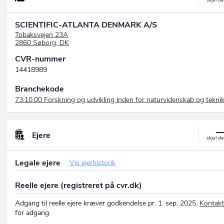
SCIENTIFIC-ATLANTA DENMARK A/S
Tobaksvejen 23A
2860 Søborg, DK
CVR-nummer
14418989
Branchekode
73.10.00 Forskning og udvikling inden for naturvidenskab og tekni
Ejere
Legale ejere
Vis ejerhistorik
Reelle ejere (registreret på cvr.dk)
Adgang til reelle ejere kræver godkendelse pr. 1. sep. 2025.
Kontakt
for adgang.