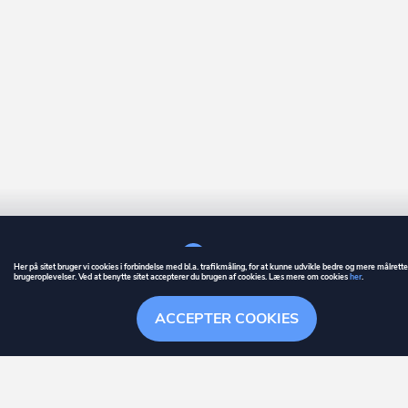
Her på sitet bruger vi cookies i forbindelse med bl.a. trafikmåling, for at kunne udvikle bedre og mere målrett
brugeroplevelser. Ved at benytte sitet accepterer du brugen af cookies. Læs mere om cookies
her
.
GUIDE
BETINGELSER
ACCEPTER COOKIES
ownr
er et registreret varemærke tilhørende ownr ApS – CVR nr.: 36 40 88 
Overblik
Søgehistorik
Menu
Følge
Stationsparken 26. 2., 2600 Glostrup, info@ownr.dk