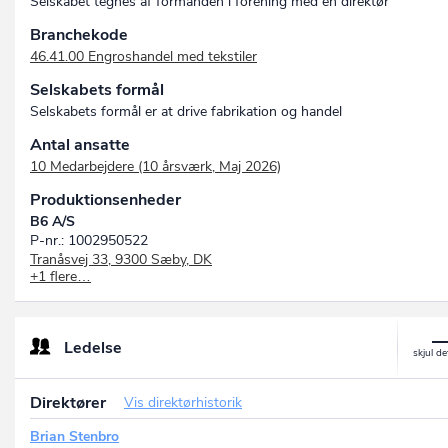
Selskabet tegnes af formanden i forening med en direktør
Branchekode
46.41.00 Engroshandel med tekstiler
Selskabets formål
Selskabets formål er at drive fabrikation og handel
Antal ansatte
10 Medarbejdere (10 årsværk, Maj 2026)
Produktionsenheder
B6 A/S
P-nr.: 1002950522
Tranåsvej 33, 9300 Sæby, DK
+1 flere…
B6 A/S
P-nr.: 1002950534
Tøjstrupvej 39, 8961 Allingåbro, DK
Ledelse
Direktører
Vis direktørhistorik
Brian Stenbro