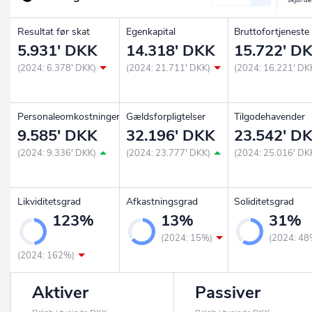
Resultat før skat
Egenkapital
Bruttofortjeneste
5.931' DKK
14.318' DKK
15.722' D
(2024: 6.378' DKK)
(2024: 21.711' DKK)
(2024: 16.221' DK
Personaleomkostninger
Gældsforpligtelser
Tilgodehavender
9.585' DKK
32.196' DKK
23.542' D
(2024: 9.336' DKK)
(2024: 23.777' DKK)
(2024: 25.016' DK
Likviditetsgrad
Afkastningsgrad
Soliditetsgrad
123%
13%
31%
(2024: 15%)
(2024: 48
(2024: 162%)
Aktiver
Passiver