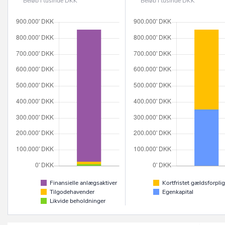
Beløb i tusinde DKK
Beløb i tusinde DKK
Finansielle anlægsaktiver
Kortfristet gældsforplig
Tilgodehavender
Egenkapital
Likvide beholdninger