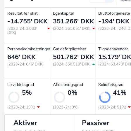
Resultat før skat
Egenkapital
Bruttofortjeneste
-14.755' DKK
351.266' DKK
-194' DKK
(2023-24: 3.083'
(2024: 361.051' DKK)
(2023-24: -248' D
DKK)
Personaleomkostninger
Gældsforpligtelser
Tilgodehavender
646' DKK
501.762' DKK
15.179' D
(2023-24: 646' DKK)
(2024: 350.510' DKK)
(2024: 63.473' DK
Likviditetsgrad
Afkastningsgrad
Soliditetsgrad
5%
0%
41%
(2023-24: 19%)
(2023-24: 0%)
(2023-24: 51%)
Aktiver
Passiver