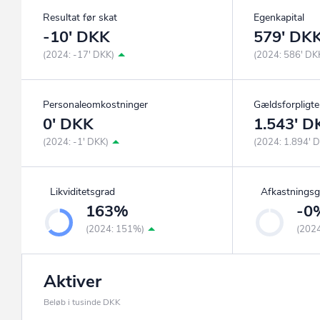
Resultat før skat
Egenkapital
-10' DKK
579' DK
(2024: -17' DKK)
(2024: 586' DK
Personaleomkostninger
Gældsforpligte
0' DKK
1.543' D
(2024: -1' DKK)
(2024: 1.894' 
Likviditetsgrad
Afkastningsg
163%
-0
(2024: 151%)
(202
Aktiver
Beløb i tusinde DKK