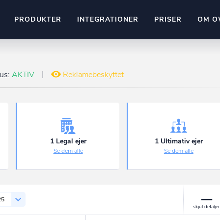
PRODUKTER
INTEGRATIONER
PRISER
OM O
Pipedrive
stem
Kommer snart
tus:
AKTIV
Reklamebeskyttet
ownr API
ompliant
Kun fantasien sætter grænsen
Mange flere på vej
Pipeline
Ajour
E-conomic
Ownr ajour goes supersonic
1 Legal ejer
1 Ultimativ ejer
Se dem alle
Se dem alle
ng
undeemner
25