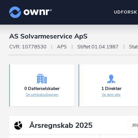
UDFORSK
AS Solvarmeservice ApS
ownr Insights
Kassevis af data sat i sy
CVR: 10778530
APS
Stiftet 01.04.1987
Sta
ownr Ajour
Hold dig opdateret og c
ownr Pipeline
Sæt strøm til dit nysalg
0 Datterselskaber
1 Direktør
Se selskabsdiagram
Se dem alle
ownr Segmenteri
Identificer salgsklare k
Årsregnskab
2025
20