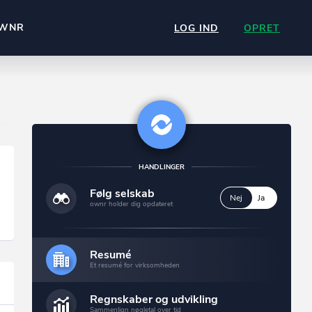
WNR
LOG IND
OPRET
HANDLINGER
Følg selskab
Nej
Ja
ownr holder dig opdateret
Resumé
Et resumé for virksomheden
Regnskaber og udvikling
Sammenlign nøgletal over tid