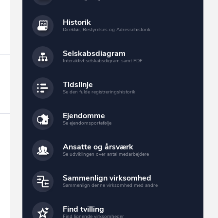
Historik
Direktør, Bestyrelses og Adressehistorik
Selskabsdiagram
Interaktivt selskabsdigram samt PDF
Tidslinje
Se den fulde registreringshistorik
Ejendomme
Se ejendomsportefølje
Ansatte og årsværk
Se udviklingen over antal medarbejdere
Sammenlign virksomhed
Sammenlign denne virksomhed med andre
Find tvilling
Find lignende virksomheder