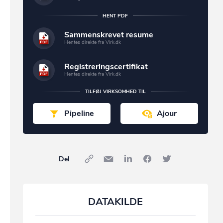
HENT PDF
Sammenskrevet resume
Hentes direkte fra Virk.dk
Registreringscertifikat
Hentes direkte fra Virk.dk
TILFØJ VIRKSOMHED TIL
Pipeline
Ajour
Del
DATAKILDE