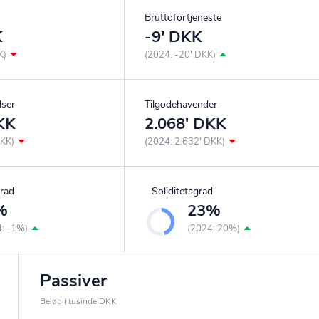
Bruttofortjeneste
K
-9' DKK
K)
(2024: -20' DKK)
lser
Tilgodehavender
KK
2.068' DKK
DKK)
(2024: 2.632' DKK)
rad
Soliditetsgrad
%
23%
4: -1%)
(2024: 20%)
Passiver
Beløb i tusinde DKK