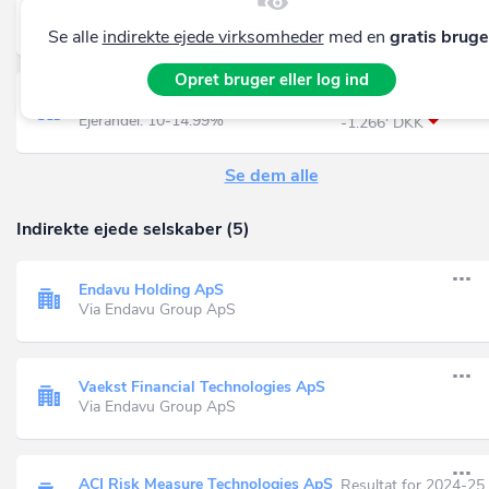
Endavu Group ApS
Resultat for 2025
Ejerandel: 5-9.99%
-1.266' DKK
Se alle
indirekte ejede virksomheder
med en
gratis bruge
Opret bruger eller log ind
ACI Risk Measure ApS
Resultat for 2024-25
Ejerandel: 10-14.99%
-1.266' DKK
Se dem alle
Indirekte ejede selskaber (5)
Endavu Holding ApS
Via Endavu Group ApS
Vaekst Financial Technologies ApS
Via Endavu Group ApS
ACI Risk Measure Technologies ApS
Resultat for 2024-25