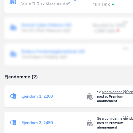
Via ACI Risk Measure ApS
100' DKK
Danish Cyber Defence A/S
Resultat for 2025
Via ACI Risk Measure ApS
-1.959' DKK
Endavu Fondsmæglerselskab A/S
Via Endavu Holding ApS
Ejendomme (2)
Se
alt om denne ejen
Ejendom 1, 2200
med et
Premium
abonnement
Se
alt om denne ejen
Ejendom 2, 2450
med et
Premium
abonnement