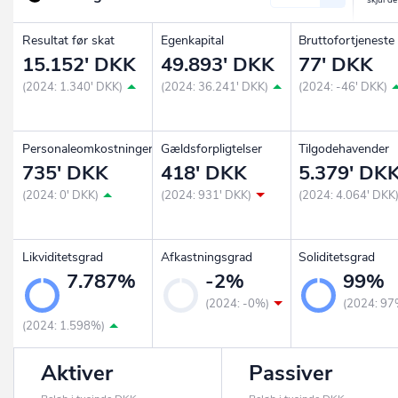
Resultat før skat
Egenkapital
Bruttofortjeneste
15.152' DKK
49.893' DKK
77' DKK
(2024: 1.340' DKK)
(2024: 36.241' DKK)
(2024: -46' DKK)
Personaleomkostninger
Gældsforpligtelser
Tilgodehavender
735' DKK
418' DKK
5.379' DK
(2024: 0' DKK)
(2024: 931' DKK)
(2024: 4.064' DKK
Likviditetsgrad
Afkastningsgrad
Soliditetsgrad
7.787%
-2%
99%
(2024: -0%)
(2024: 97
(2024: 1.598%)
Aktiver
Passiver