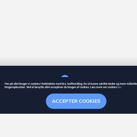
Her på sitet bruger vi cookies i forbindelse med bl.a. trafikmåling, for at kunne udvikle bedre og mere målrett
brugeroplevelser. Ved at benytte sitet accepterer du brugen af cookies. Læs mere om cookies
her
.
GUIDE
BETINGELSER
ACCEPTER COOKIES
ownr
er et registreret varemærke tilhørende ownr ApS – CVR nr.: 36 40 88 
Stationsparken 26. 2., 2600 Glostrup, info@ownr.dk
Overblik
Søgehistorik
Menu
Følg
HANDLINGER
Følg selskab
Nej
ownr holder dig opdateret