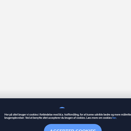
Her på sitet bruger vi cookies i forbindelse med bl.a. trafikmåling, for at kunne udvikle bedre og mere målrett
brugeroplevelser. Ved at benytte sitet accepterer du brugen af cookies. Læs mere om cookies
her
.
GUIDE
BETINGELSER