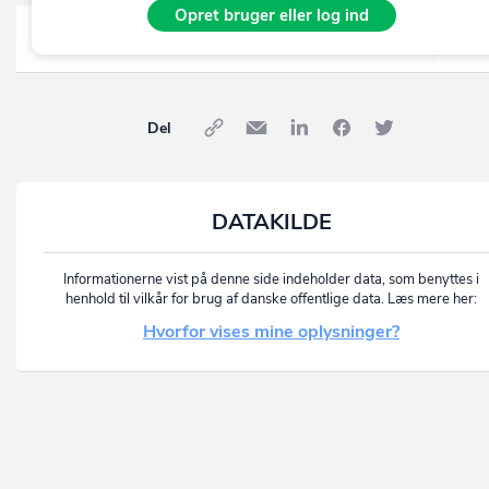
Opret bruger eller log ind
Antal ansatte per kvartal (før okt. 2019)
Del
DATAKILDE
Informationerne vist på denne side indeholder data, som benyttes i
henhold til vilkår for brug af danske offentlige data. Læs mere her:
Hvorfor vises mine oplysninger?