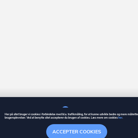
Her på sitet bruger vi cookies i forbindelse med bl.a. trafikmåling, for at kunne udvikle bedre og mere målrett
brugeroplevelser. Ved at benytte sitet accepterer du brugen af cookies. Læs mere om cookies
her
.
GUIDE
BETINGELSER
ACCEPTER COOKIES
ownr
er et registreret varemærke tilhørende ownr ApS – CVR nr.: 36 40 88 