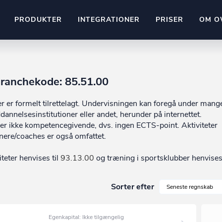
PRODUKTER
INTEGRATIONER
PRISER
OM O
Pipedrive
stem
Kommer snart
 Branchekode: 85.51.00
ownr API
er er formelt tilrettelagt. Undervisningen kan foregå under mang
ompliant
Kun fantasien sætter grænsen
dannelsesinstitutioner eller andet, herunder på internettet.
Mange flere på vej
Pipeline
Ajour
r ikke kompetencegivende, dvs. ingen ECTS-point. Aktiviteter
E-conomic
ænere/coaches er også omfattet.
Ownr ajour goes supersonic
teter henvises til
93.13.00
og træning i sportsklubber henvises 
ng
undeemner
Sorter efter
Seneste regnskab
Egenkapital: Ikke tilgængelig