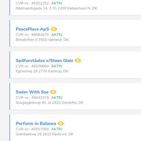
CVR-nr.: 45201252
AKTIV
Rådmandsgade 14, 3. th 2200 København N, DK
PeacePlace ApS
CVR-nr.: 46582675
AKTIV
Birketoften 5 3500 Værløse, DK
Spilforståelse v/Steen Gleie
CVR-nr.: 46539664
AKTIV
Egtvedvej 18 2770 Kastrup, DK
Swim With Sue
CVR-nr.: 45643379
AKTIV
Snogegårdsvej 45, st 2820 Gentofte, DK
Perform in Balance
CVR-nr.: 45557065
AKTIV
Grønbækvej 16 2610 Rødovre, DK