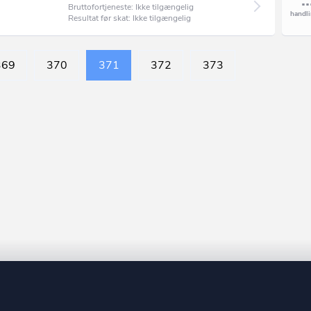
Bruttofortjeneste: Ikke tilgængelig
Resultat før skat: Ikke tilgængelig
369
370
371
372
373