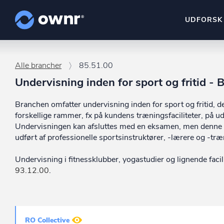
UDFORSK
ownr Insights
Alle brancher
85.51.00
Kassevis af data sat i sy
Undervisning inden for sport og fritid -
ownr Ajour
Branchen omfatter undervisning inden for sport og fritid, d
Hold dig opdateret og c
forskellige rammer, fx på kundens træningsfaciliteter, på ud
Undervisningen kan afsluttes med en eksamen, men denne e
ownr Pipeline
udført af professionelle sportsinstruktører, -lærere og -tr
Sæt strøm til dit nysalg
Undervisning i fitnessklubber, yogastudier og lignende facili
ownr Segmenteri
93.12.00
.
Identificer salgsklare k
RO Collective