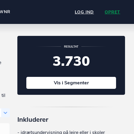
WNR
LOG IND
OPRET
RESULTAT
3.730
e
Vis i Segmenter
til
Inkluderer
- idrætsundervisning på lejre eller i skoler