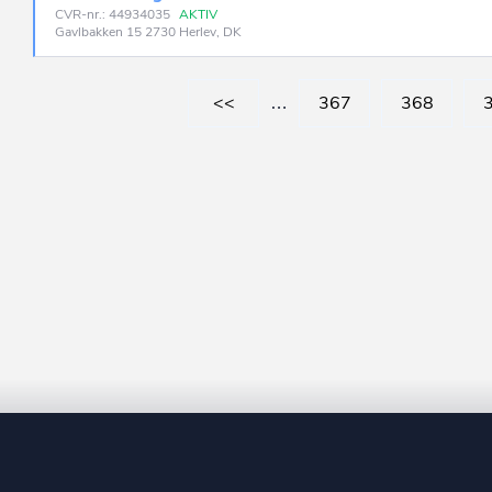
CVR-nr.: 44934035
AKTIV
Gavlbakken 15 2730 Herlev, DK
<<
…
367
368