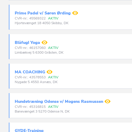
Prime Padel v/ Søren Ørding
CVR-nr.: 45569322
AKTIV
Hjortevænget 18 4050 Skibby, DK
Blåfugl Yoga
CVR-nr.: 46157060
AKTIV
Limbækvej 5 6300 Gråsten, DK
MA COACHING
CVR-nr.: 43578553
AKTIV
Nygade 5 4550 Asnæs, DK
Hundetræning Odense v/ Mogens Rasmussen
CVR-nr.: 45316815
AKTIV
Banevænget 3 5270 Odense N, DK
GYDE-Training