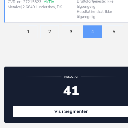
Bruttofortjeneste: Ikke
CVR-nr.: 27215823
AKTIV
tilgængelig
Metalvej 2 6640 Lunderskov, DK
Resultat før skat: Ikke
tilgængelig
1
2
3
4
5
RESULTAT
41
Vis i Segmenter