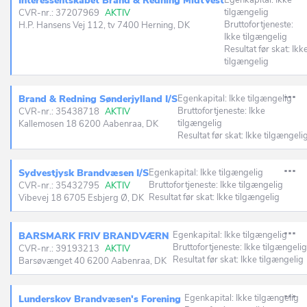
Interessentskabet Brand & Redning MidtVest
Egenkapital: Ikke
tilgængelig
CVR-nr.: 37207969
AKTIV
Bruttofortjeneste:
H.P. Hansens Vej 112, tv 7400 Herning, DK
Ikke tilgængelig
Resultat før skat: Ikk
tilgængelig
Brand & Redning Sønderjylland I/S
Egenkapital: Ikke tilgængelig
Bruttofortjeneste: Ikke
CVR-nr.: 35438718
AKTIV
tilgængelig
Kallemosen 18 6200 Aabenraa, DK
Resultat før skat: Ikke tilgængeli
Sydvestjysk Brandvæsen I/S
Egenkapital: Ikke tilgængelig
Bruttofortjeneste: Ikke tilgængelig
CVR-nr.: 35432795
AKTIV
Resultat før skat: Ikke tilgængelig
Vibevej 18 6705 Esbjerg Ø, DK
Egenkapital: Ikke tilgængelig
BARSMARK FRIV BRANDVÆRN
Bruttofortjeneste: Ikke tilgængelig
CVR-nr.: 39193213
AKTIV
Resultat før skat: Ikke tilgængelig
Barsøvænget 40 6200 Aabenraa, DK
Egenkapital: Ikke tilgængelig
Lunderskov Brandvæsen's Forening