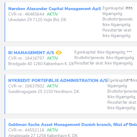
Egenkapital: Ikke
Nørskov Alexander Capital Management ApS
tilgængelig
CVR-nr.: 46465644
AKTIV
Bruttofortjeneste:
Ulvedalen 29 7120 Vejle Øst, DK
Ikke tilgængelig
Resultat før skat:
Ikke tilgængelig
Egenkapital: Ikke tilgængelig
BI MANAGEMENT A/S
Bruttofortjeneste: Ikke tilgængelig
CVR-nr.: 16416797
AKTIV
Resultat før skat: Ikke tilgængelig
Bredgade 40 1260 København K, DK
NYKREDIT PORTEFØLJE ADMINISTRATION A/S
Egenkapital: Ikk
tilgængelig
CVR-nr.: 16637602
AKTIV
Bruttofortjeneste
Sundkrogsgade 25 2150 Nordhavn, DK
Ikke tilgængelig
Resultat før skat:
Ikke tilgængelig
Goldman Sachs Asset Management Danish branch, filial af Go
CVR-nr.: 44552116
AKTIV
Amaliegade 27 1256 København K, DK