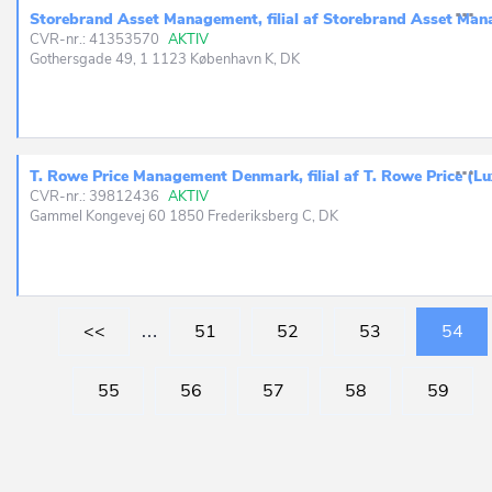
Storebrand Asset Management, filial af Storebrand Asset Ma
CVR-nr.: 41353570
AKTIV
Gothersgade 49, 1 1123 København K, DK
T. Rowe Price Management Denmark, filial af T. Rowe Price 
CVR-nr.: 39812436
AKTIV
Gammel Kongevej 60 1850 Frederiksberg C, DK
<<
…
51
52
53
54
55
56
57
58
59