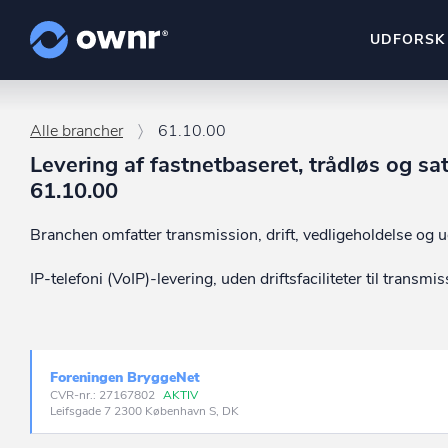
UDFORSK
ownr Insights
Alle brancher
61.10.00
Kassevis af data sat i sy
Levering af fastnetbaseret, trådløs og s
61.10.00
ownr Ajour
Hold dig opdateret og c
Branchen omfatter transmission, drift, vedligeholdelse og u
ownr Pipeline
IP-telefoni (VoIP)-levering, uden driftsfaciliteter til transmis
Sæt strøm til dit nysalg
ownr Segmenteri
Identificer salgsklare k
Foreningen BryggeNet
CVR-nr.: 27167802
AKTIV
Leifsgade 7 2300 København S, DK