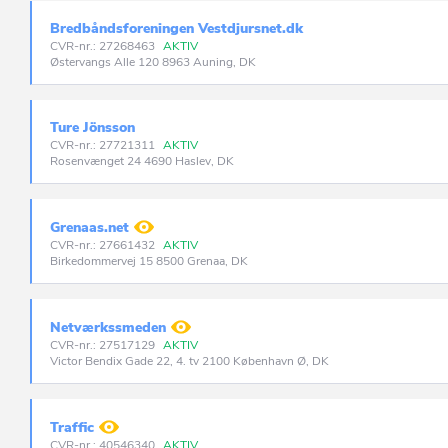
Bredbåndsforeningen Vestdjursnet.dk
CVR-nr.: 27268463
AKTIV
Østervangs Alle 120 8963 Auning, DK
Ture Jönsson
CVR-nr.: 27721311
AKTIV
Rosenvænget 24 4690 Haslev, DK
Grenaas.net
CVR-nr.: 27661432
AKTIV
Birkedommervej 15 8500 Grenaa, DK
Netværkssmeden
CVR-nr.: 27517129
AKTIV
Victor Bendix Gade 22, 4. tv 2100 København Ø, DK
Traffic
CVR-nr.: 40546340
AKTIV