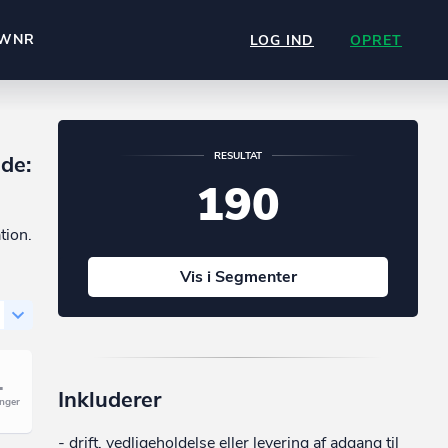
WNR
LOG IND
OPRET
RESULTAT
ode:
190
tion.
Vis i Segmenter
Inkluderer
- drift, vedligeholdelse eller levering af adgang til