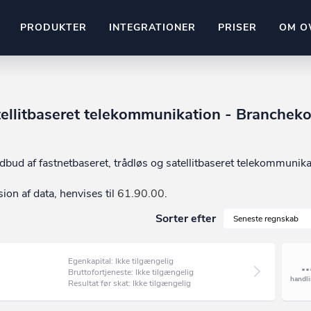
PRODUKTER
INTEGRATIONER
PRISER
OM O
Pipedrive
stem
Kommer snart
atellitbaseret telekommunikation - Branchek
ownr API
ompliant
Kun fantasien sætter grænsen
Mange flere på vej
Pipeline
Ajour
dbud af fastnetbaseret, trådløs og satellitbaseret telekommunika
E-conomic
sion af data, henvises til
Ownr ajour goes supersonic
61.90.00
.
Sorter efter
Seneste regnskab
ng
undeemner
Egenkapital: Ikke tilgængelig
Bruttofortjeneste: Ikke tilgængelig
Resultat før skat: Ikke tilgængelig