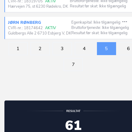
Bruttofortjeneste: Ikke tilgængelig
CVR-nr.: 18319705
AKTIV
Resultat før skat: Ikke tilgængelig
Hærvejen 75, st 6230 Rødekro, DK
JØRN RØNBERG
Egenkapital: Ikke tilgængelig
Bruttofortjeneste: Ikke tilgængelig
CVR-nr.: 18174642
AKTIV
Resultat før skat: Ikke tilgængelig
Guldbergs Alle 2 6710 Esbjerg V, DK
1
2
3
4
5
6
7
RESULTAT
61