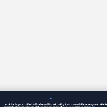
Her på sitet bruger vi cookies i forbindelse med bl.a. trafikmåling, for at kunne udvikle bedre og mere målrett
brugeroplevelser. Ved at benytte sitet accepterer du brugen af cookies. Læs mere om cookies
her
.