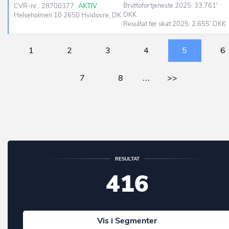
Bruttofortjeneste 2025: 33.761'
CVR-nr.: 28700377
AKTIV
DKK
Helseholmen 10 2650 Hvidovre, DK
Resultat før skat 2025: 2.655' DKK
1
2
3
4
5
6
7
8
…
>>
RESULTAT
416
Vis i Segmenter