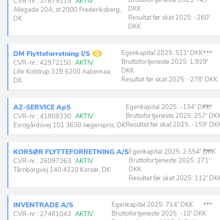
Bruttofortjeneste 2025: -49'
CVR-nr.: 37879215
AKTIV
DKK
Allegade 20A, st 2000 Frederiksberg,
Resultat før skat 2025: -260'
DK
DKK
Egenkapital 2025: 511' DKK
DM Flytteforretning I/S
Bruttofortjeneste 2025: 1.929'
CVR-nr.: 42972150
AKTIV
DKK
Lille Kolstrup 32B 6200 Aabenraa,
Resultat før skat 2025: -278' DKK
DK
AZ-SERVICE ApS
Egenkapital 2025: -134' DKK
Bruttofortjeneste 2025: 257' DK
CVR-nr.: 41808330
AKTIV
Resultat før skat 2025: -159' DK
Esrogårdsvej 101 3630 Jægerspris, DK
KORSØR FLYTTEFORRETNING A/S
Egenkapital 2025: 2.554' DKK
Bruttofortjeneste 2025: 271'
CVR-nr.: 26097363
AKTIV
DKK
Tårnborgvej 140 4220 Korsør, DK
Resultat før skat 2025: 112' DK
INVENTRADE A/S
Egenkapital 2025: 714' DKK
Bruttofortjeneste 2025: -10' DKK
CVR-nr.: 27481043
AKTIV