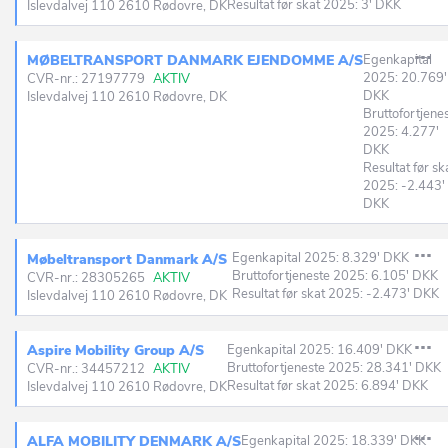
Resultat før skat 2025: 3' DKK
Islevdalvej 110 2610 Rødovre, DK
MØBELTRANSPORT DANMARK EJENDOMME A/S
Egenkapital
2025: 20.769'
CVR-nr.: 27197779
AKTIV
DKK
Islevdalvej 110 2610 Rødovre, DK
Bruttofortjene
2025: 4.277'
DKK
Resultat før sk
2025: -2.443'
DKK
Egenkapital 2025: 8.329' DKK
Møbeltransport Danmark A/S
Bruttofortjeneste 2025: 6.105' DKK
CVR-nr.: 28305265
AKTIV
Resultat før skat 2025: -2.473' DKK
Islevdalvej 110 2610 Rødovre, DK
Aspire Mobility Group A/S
Egenkapital 2025: 16.409' DKK
Bruttofortjeneste 2025: 28.341' DKK
CVR-nr.: 34457212
AKTIV
Resultat før skat 2025: 6.894' DKK
Islevdalvej 110 2610 Rødovre, DK
ALFA MOBILITY DENMARK A/S
Egenkapital 2025: 18.339' DKK