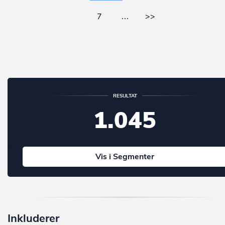
7
…
>>
RESULTAT
1.045
Vis i Segmenter
Inkluderer