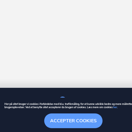
Her på sitet bruger vi cookies i forbindelse med bl.a. trafikmåling, for at kunne udvikle bedre og mere målrett
brugeroplevelser. Ved at benytte sitet accepterer du brugen af cookies. Læs mere om cookies
her
.
GUIDE
BETINGELSER
ACCEPTER COOKIES
ownr
er et registreret varemærke tilhørende ownr ApS – CVR nr.: 36 40 88 
Overblik
Søgehistorik
Menu
Følge
Stationsparken 26. 2., 2600 Glostrup, info@ownr.dk