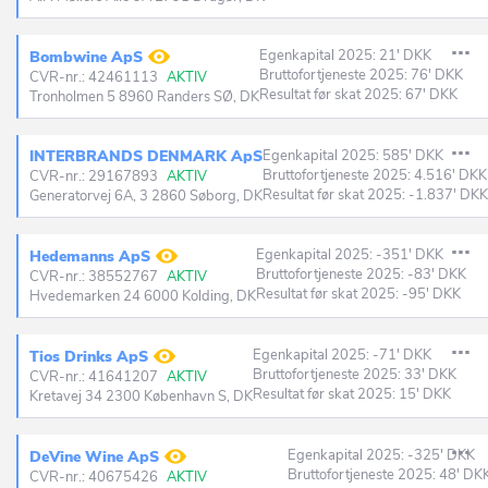
Egenkapital 2025: 21' DKK
Bombwine ApS
Bruttofortjeneste 2025: 76' DKK
CVR-nr.: 42461113
AKTIV
Resultat før skat 2025: 67' DKK
Tronholmen 5 8960 Randers SØ, DK
INTERBRANDS DENMARK ApS
Egenkapital 2025: 585' DKK
Bruttofortjeneste 2025: 4.516' DKK
CVR-nr.: 29167893
AKTIV
Resultat før skat 2025: -1.837' DKK
Generatorvej 6A, 3 2860 Søborg, DK
Egenkapital 2025: -351' DKK
Hedemanns ApS
Bruttofortjeneste 2025: -83' DKK
CVR-nr.: 38552767
AKTIV
Resultat før skat 2025: -95' DKK
Hvedemarken 24 6000 Kolding, DK
Egenkapital 2025: -71' DKK
Tios Drinks ApS
Bruttofortjeneste 2025: 33' DKK
CVR-nr.: 41641207
AKTIV
Resultat før skat 2025: 15' DKK
Kretavej 34 2300 København S, DK
Egenkapital 2025: -325' DKK
DeVine Wine ApS
Bruttofortjeneste 2025: 48' DK
CVR-nr.: 40675426
AKTIV