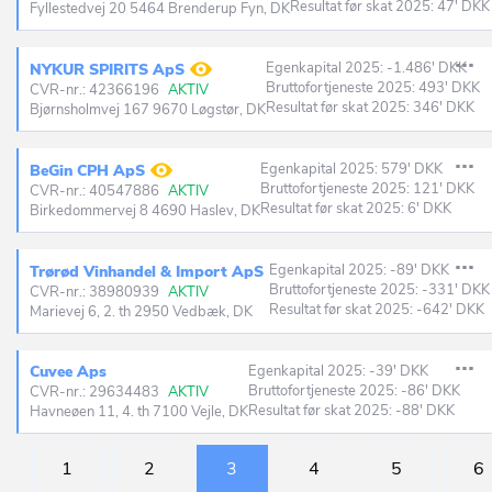
Resultat før skat 2025: 47' DKK
Fyllestedvej 20 5464 Brenderup Fyn, DK
Egenkapital 2025: -1.486' DKK
NYKUR SPIRITS ApS
Bruttofortjeneste 2025: 493' DKK
CVR-nr.: 42366196
AKTIV
Resultat før skat 2025: 346' DKK
Bjørnsholmvej 167 9670 Løgstør, DK
Egenkapital 2025: 579' DKK
BeGin CPH ApS
Bruttofortjeneste 2025: 121' DKK
CVR-nr.: 40547886
AKTIV
Resultat før skat 2025: 6' DKK
Birkedommervej 8 4690 Haslev, DK
Egenkapital 2025: -89' DKK
Trørød Vinhandel & Import ApS
Bruttofortjeneste 2025: -331' DKK
CVR-nr.: 38980939
AKTIV
Resultat før skat 2025: -642' DKK
Marievej 6, 2. th 2950 Vedbæk, DK
Cuvee Aps
Egenkapital 2025: -39' DKK
Bruttofortjeneste 2025: -86' DKK
CVR-nr.: 29634483
AKTIV
Resultat før skat 2025: -88' DKK
Havneøen 11, 4. th 7100 Vejle, DK
1
2
3
4
5
6