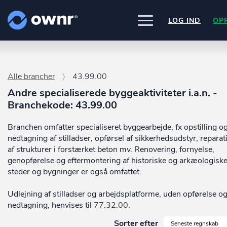
LOG IND
OP
UDFORSK
PRODUKTER
Alle brancher
43.99.00
ownr Insights
Nogle af vores kilder
Andre specialiserede byggeaktiviteter i.a.n. -
INTEGRATIONER
Kassevis af data sat i system
CVR /VIRK Tinglysningsretten
Branchekode: 43.99.00
Pipedrive
Data i begge retninger
Bygnings- og Boligregisteret
PRISER
Kommer snart
Geodatastyrelsen
ownr Ajour
Ownr opdatere ikke bare dine eksis
Branchen omfatter specialiseret byggearbejde, fx opstilling o
Vurderingsstyrelsen
systemer, vi giver dig også mulighed
Hold dig opdateret og compliant
OM OWNR
Danmarks adresser
nedtagning af stilladser, opførsel af sikkerhedsudstyr, reparat
arbejde med dine kunder i vores
ownr API
Mange flere på vej
innovative produkter som
Pipeline
o
af strukturer i forstærket beton mv. Renovering, fornyelse,
Kun fantasien sætter grænsen
ownr Pipeline
Ajour
.
genopførelse og eftermontering af historiske og arkæologisk
Sæt strøm til dit nysalg
steder og bygninger er også omfattet.
E-conomic
Ownr ajour goes supersonic
ownr Segmentering
Udlejning af stilladser og arbejdsplatforme, uden opførelse o
Identificer salgsklare kundeemner
nedtagning, henvises til
77.32.00
.
Sorter efter
Seneste regnskab