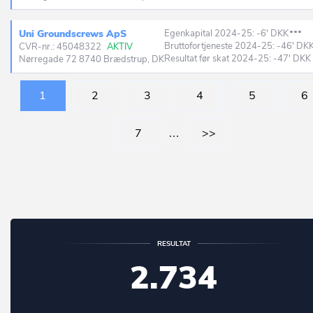
Uni Groundscrews ApS
Egenkapital 2024-25: -6' DKK
Bruttofortjeneste 2024-25: -46' DK
CVR-nr.: 45048322
AKTIV
Resultat før skat 2024-25: -47' DKK
Nørregade 72 8740 Brædstrup, DK
1
2
3
4
5
6
7
…
>>
RESULTAT
2.734