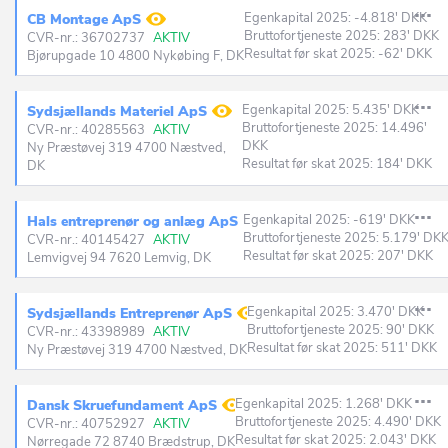
Egenkapital 2025: -4.818' DKK
CB Montage ApS
Bruttofortjeneste 2025: 283' DKK
CVR-nr.: 36702737
AKTIV
Resultat før skat 2025: -62' DKK
Bjørupgade 10 4800 Nykøbing F, DK
Egenkapital 2025: 5.435' DKK
Sydsjællands Materiel ApS
Bruttofortjeneste 2025: 14.496'
CVR-nr.: 40285563
AKTIV
DKK
Ny Præstøvej 319 4700 Næstved,
Resultat før skat 2025: 184' DKK
DK
Egenkapital 2025: -619' DKK
Hals entreprenør og anlæg ApS
Bruttofortjeneste 2025: 5.179' DK
CVR-nr.: 40145427
AKTIV
Resultat før skat 2025: 207' DKK
Lemvigvej 94 7620 Lemvig, DK
Egenkapital 2025: 3.470' DKK
Sydsjællands Entreprenør ApS
Bruttofortjeneste 2025: 90' DKK
CVR-nr.: 43398989
AKTIV
Resultat før skat 2025: 511' DKK
Ny Præstøvej 319 4700 Næstved, DK
Egenkapital 2025: 1.268' DKK
Dansk Skruefundament ApS
Bruttofortjeneste 2025: 4.490' DKK
CVR-nr.: 40752927
AKTIV
Resultat før skat 2025: 2.043' DKK
Nørregade 72 8740 Brædstrup, DK