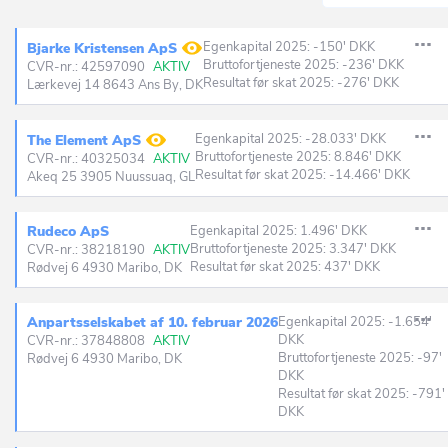
Egenkapital 2025: -150' DKK
Bjarke Kristensen ApS
Bruttofortjeneste 2025: -236' DKK
CVR-nr.: 42597090
AKTIV
Resultat før skat 2025: -276' DKK
Lærkevej 14 8643 Ans By, DK
Egenkapital 2025: -28.033' DKK
The Element ApS
Bruttofortjeneste 2025: 8.846' DKK
CVR-nr.: 40325034
AKTIV
Resultat før skat 2025: -14.466' DKK
Akeq 25 3905 Nuussuaq, GL
Rudeco ApS
Egenkapital 2025: 1.496' DKK
Bruttofortjeneste 2025: 3.347' DKK
CVR-nr.: 38218190
AKTIV
Resultat før skat 2025: 437' DKK
Rødvej 6 4930 Maribo, DK
Anpartsselskabet af 10. februar 2026
Egenkapital 2025: -1.654'
DKK
CVR-nr.: 37848808
AKTIV
Bruttofortjeneste 2025: -97'
Rødvej 6 4930 Maribo, DK
DKK
Resultat før skat 2025: -791'
DKK