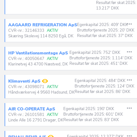
Resultat før skat 2025:
13.217' DKK
AAGAARD REFRIGERATION ApS
Egenkapital 2025: 409' DKK
Bruttofortjeneste 2025: 20' DKK
CVR-nr.: 32146333
AKTIV
Resultat før skat 2025: 37' DKK
Skæring Skolevej 114 8250 Egå, DK
Egenkapital 2025: 752' DKK
HP Ventilationsmontage ApS
Bruttofortjeneste 2025: 1.114' DKK
CVR-nr.: 40050647
AKTIV
Resultat før skat 2025: 451' DKK
Klarinetvej 43 4700 Næstved, DK
Egenkapital 2025: 484' DKK
Klimaventi ApS
Bruttofortjeneste 2025: 124' DKK
CVR-nr.: 43098071
AKTIV
Resultat før skat 2025: 86' DKK
Håndværkervej 4 9560 Hadsund, DK
AIR CO-OPERATE ApS
Egenkapital 2025: 190' DKK
Bruttofortjeneste 2025: 601' DKK
CVR-nr.: 26101581
AKTIV
Resultat før skat 2025: 83' DKK
Linde Alle 16 2791 Dragør, DK
Egenkapital 2025: 12.377' DKK