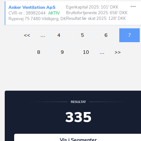
Anker Ventilation ApS
Egenkapital 2025: 101' DKK
Bruttofortjeneste 2025: 656' DKK
CVR-nr.: 38982044
AKTIV
Resultat før skat 2025: 128' DKK
Rypevej 75 7480 Vildbjerg, DK
<<
…
4
5
6
7
8
9
10
…
>>
RESULTAT
335
Vis i Segmenter