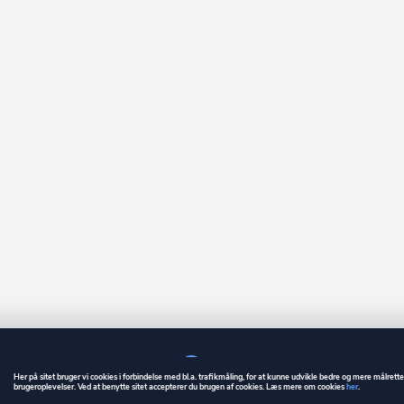
Her på sitet bruger vi cookies i forbindelse med bl.a. trafikmåling, for at kunne udvikle bedre og mere målrett
brugeroplevelser. Ved at benytte sitet accepterer du brugen af cookies. Læs mere om cookies
her
.
GUIDE
BETINGELSER