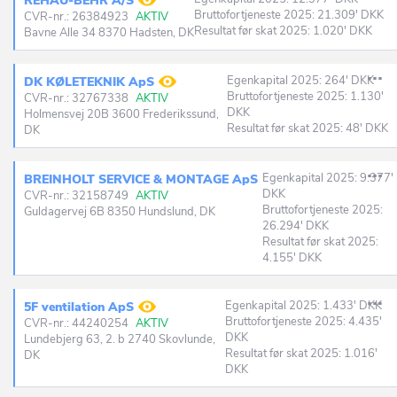
REHAU-BEHR A/S
Bruttofortjeneste 2025: 21.309' DKK
CVR-nr.: 26384923
AKTIV
Resultat før skat 2025: 1.020' DKK
Bavne Alle 34 8370 Hadsten, DK
Egenkapital 2025: 264' DKK
DK KØLETEKNIK ApS
Bruttofortjeneste 2025: 1.130'
CVR-nr.: 32767338
AKTIV
DKK
Holmensvej 20B 3600 Frederikssund,
Resultat før skat 2025: 48' DKK
DK
Egenkapital 2025: 9.377'
BREINHOLT SERVICE & MONTAGE ApS
DKK
CVR-nr.: 32158749
AKTIV
Bruttofortjeneste 2025:
Guldagervej 6B 8350 Hundslund, DK
26.294' DKK
Resultat før skat 2025:
4.155' DKK
Egenkapital 2025: 1.433' DKK
5F ventilation ApS
Bruttofortjeneste 2025: 4.435'
CVR-nr.: 44240254
AKTIV
DKK
Lundebjerg 63, 2. b 2740 Skovlunde,
Resultat før skat 2025: 1.016'
DK
DKK